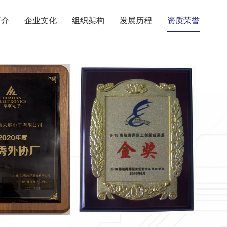
简介
企业文化
组织架构
发展历程
资质荣誉