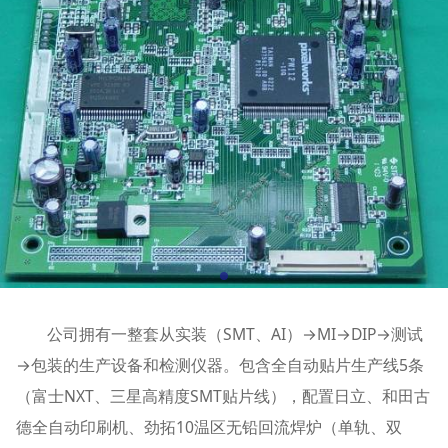
公司拥有一整套从实装（SMT、AI）→MI→DIP→测试
→包装的生产设备和检测仪器。包含全自动贴片生产线5条
（富士NXT、三星高精度SMT贴片线），配置日立、和田古
德全自动印刷机、劲拓10温区无铅回流焊炉（单轨、双